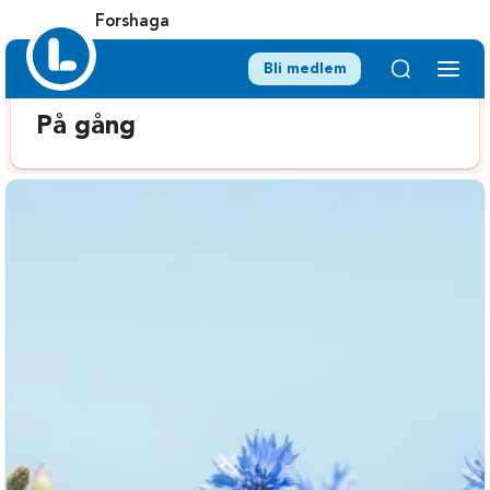
Forshaga
Bli medlem
På gång