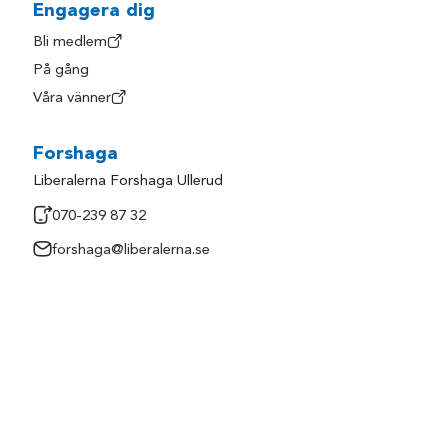
Engagera dig
Bli medlem
På gång
Våra vänner
Forshaga
Liberalerna Forshaga Ullerud
070-239 87 32
forshaga@liberalerna.se
Användarvillkor
Personuppgifter och integritet
Cookieinställningar