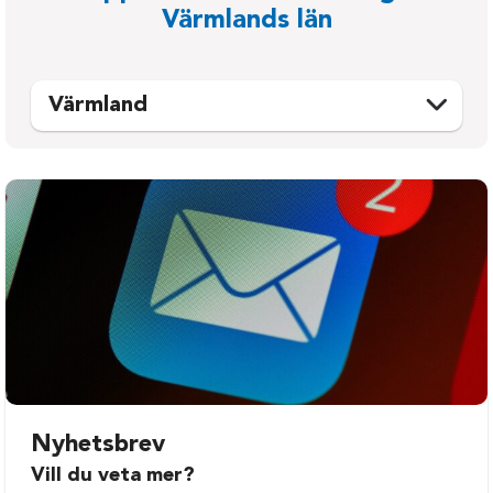
Värmlands län
Värmland
Arvika
Kil
Eda
Kristinehamn
Filipstad
Munkfors
Forshaga
Storfors
Grums
Sunne
Hagfors
Säffle
Hammarö
Torsby
Karlstad
Årjäng
Nyhetsbrev
Vill du veta mer?